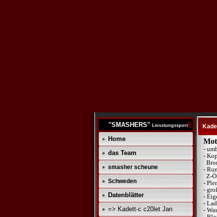
"SMASHERS"
Leisstungssport
Kadet
Home
Mot
- umb
das Team
- Kop
Bron
smasher scheune
- Ru
Z-Öl
Schweden
- Pl
- gro
Datenblätter
- Ei
- La
=> Kadett-c c20let Jan
- Was
- Bl