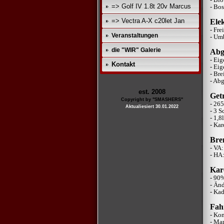
=> Golf IV 1.8t 20v Marcus
- Bo
=> Vectra A-X c20let Jan
Ele
- Fre
Veranstaltungen
- Um
die "WIR" Galerie
Abg
- Ei
Kontakt
- Ei
- Br
- Ab
est. 2008
Getr
Copyright by "SMASHERS"
- 26
Aktualiesiert 30.01.2022
- 3 
- 1,
- Kar
Bre
- VA
- HA
Karo
- 90%
- Än
- Kad
Fah
- Ko
- Ma