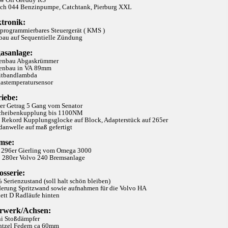
sch 044 Benzinpumpe, Catchtank, Pierburg XXL
ktronik:
iprogrammierbares Steuergerät ( KMS )
bau auf Sequentielle Zündung
asanlage:
genbau Abgaskrümmer
genbau in VA 89mm
eitbandlambda
gastemperatursensor
iebe:
5er Getrag 5 Gang vom Senator
Scheibenkupplung bis 1100NM
8l Rekord Kupplungsglocke auf Block, Adapterstück auf 265er
danwelle auf maß gefertigt
mse:
: 296er Gierling vom Omega 3000
: 280er Volvo 240 Bremsanlage
sserie:
 Serienzustand (soll halt schön bleiben)
derung Spritzwand sowie aufnahmen für die Volvo HA
ett D Radläufe hinten
rwerk/Achsen:
ni Stoßdämpfer
ntzel Federn ca 60mm