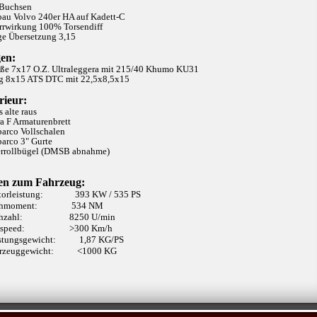
 Buchsen
bau Volvo 240er HA auf Kadett-C
errwirkung 100% Torsendiff
nge Übersetzung 3,15
gen:
raße 7x17 O.Z. Ultraleggera mit 215/40 Khumo KU31
ag 8x15 ATS DTC mit 22,5x8,5x15
rieur:
es alte raus
ra F Armaturenbrett
parco Vollschalen
parco 3" Gurte
errollbügel (DMSB abnahme)
en zum Fahrzeug:
otorleistung: 393 KW / 535 PS
rehmoment: 534 NM
rehzahl: 8250 U/min
opspeed: >300 Km/h
istungsgewicht: 1,87 KG/PS
ahrzeuggewicht: <1000 KG