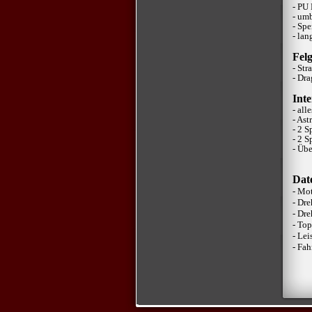
- PU
- um
- Sp
- la
Fel
- St
- Dr
Inte
- all
- Ast
- 2 S
- 2 S
- Üb
Dat
- M
- D
- D
- T
- Le
- F