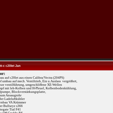
t-c c20let Jan
or:
au auf c20let aus einen Calibra/Vectra (204PS)
f umbau auf mech. Ventiltrieb, Ein u.Auslass vergrößert,
ze ventilführung, umgeschliffene XE-Wellen
mpf mit leh-Kolben und H-Pleuel, Kolbenbodenkühlung,
pumpe, Blockverstärkungsplatte,
enum Ansaugrohr
ßer Ladeluftkühler
genbau VA Krümmer
der Bullseye s366
tegate Tial F41
ow Off Greddy RS